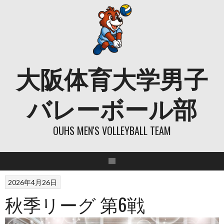
Skip
to
content
大阪体育大学男子
バレーボール部
OUHS MEN'S VOLLEYBALL TEAM
2026年4月26日
秋季リーグ 第6戦