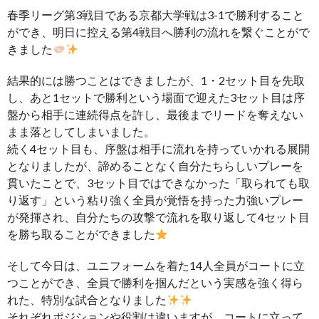
春季リーグ第3戦目である京都大学戦は3-1で勝利すること
ができ、明日に控える第4戦目へ勝利の流れを繋ぐことがで
きました
結果的には勝つことはできましたが、1・2セット目を先取
し、あと1セットで勝利という場面で迎えた3セット目は序
盤から相手に連続得点を許し、最後までリードを奪えない
まま落としてしまいました。
続く4セット目も、序盤は相手に流れを持っていかれる展開
となりましたが、諦めることなく自分たちらしいプレーを
貫いたことで、3セット目ではできなかった「取られても取
り返す」という粘り強く全員が覚悟を持った力強いプレー
が発揮され、自分たちの攻撃で流れを取り返して4セット目
を勝ち取ることができました
そして今日は、ユニフォームを着た14人全員がコートに立
つことができ、全員で勝利を掴んだという実感を強く得ら
れた、特別な試合となりました
それぞれポジションや役割は違いますが、コートに立って