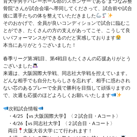
育大学男子バレーボール部のスポンサーである“まつなみ整
骨院”さんが試合会場へ帯同してくださって、試合前や試合
後に選手たちの体を整えていただきました
そのおかげで、全員が良いコンディションで試合に臨むこ
とができ、たくさんの方の支えがあってこそ、こうして良
いパフォーマンスができるのだと実感しております
本当にありがとうございました！
春季リーグ第3戦目、第4戦目もたくさんの応援ありがとう
ございました
来週は、大阪国際大学戦、同志社大学戦を控えています。
どんな相手でも自分たちらしさを忘れず、相手に惑わされ
ない芯のあるプレーで全員で勝利を目指して頑張りますの
で、次週も応援のほどよろしくお願いいたします
次戦試合情報
・4/25 【vs 大阪国際大学】〈２試合目・Aコート〉
・4/26【vs 同志社大学】〈２試合目・Aコート〉
両日
大阪大谷大学 にて行われます！