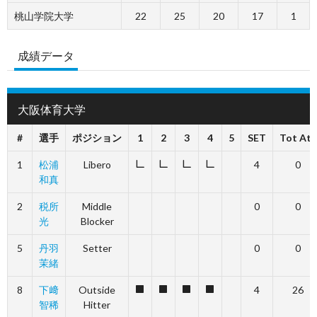
桃山学院大学
22
25
20
17
1
成績データ
大阪体育大学
#
選手
ポジション
1
2
3
4
5
SET
Tot Att
1
松浦
Libero
4
0
L
L
L
L
和真
2
税所
Middle
0
0
光
Blocker
5
丹羽
Setter
0
0
茉緒
8
下﨑
Outside
4
26
1
1
1
1
智稀
Hitter