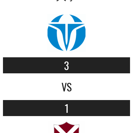
3
VS
1