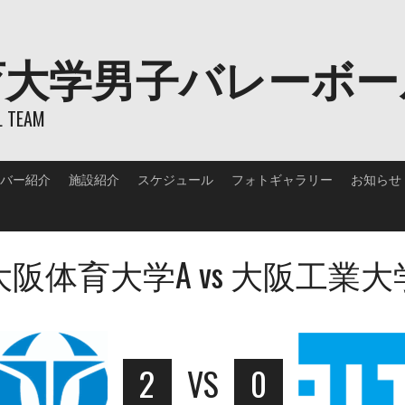
育大学男子バレーボー
L TEAM
バー紹介
施設紹介
スケジュール
フォトギャラリー
お知らせ
大阪体育大学A vs 大阪工業大
2
VS
0