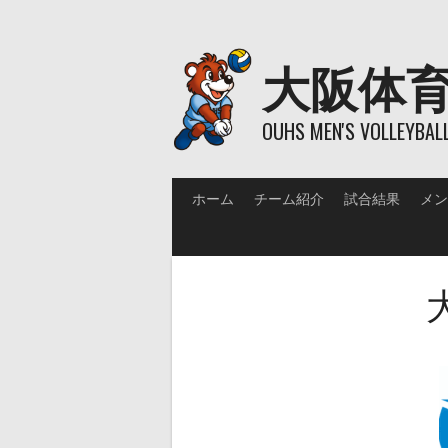
Skip
to
content
大阪体
OUHS MEN'S VOLLEYBAL
ホーム
チーム紹介
試合結果
メン