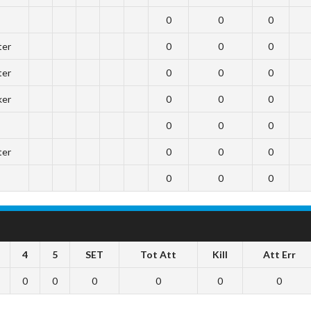
0
0
0
ter
0
0
0
ter
0
0
0
ker
0
0
0
0
0
0
ter
0
0
0
0
0
0
4
5
SET
Tot Att
Kill
Att Err
0
0
0
0
0
0