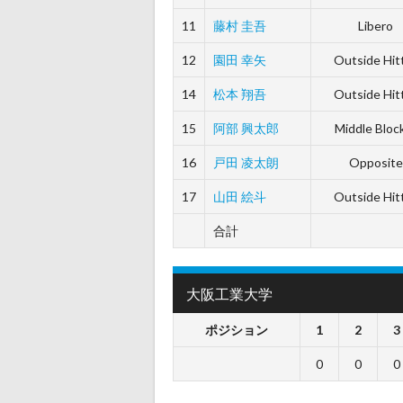
11
藤村 圭吾
Libero
12
園田 幸矢
Outside Hit
14
松本 翔吾
Outside Hit
15
阿部 興太郎
Middle Bloc
16
戸田 凌太朗
Opposite
17
山田 絵斗
Outside Hit
合計
大阪工業大学
ポジション
1
2
3
0
0
0