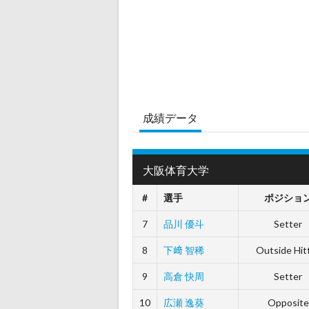
成績データ
大阪体育大学
#
選手
ポジショ
7
品川 優斗
Setter
8
下﨑 智稀
Outside Hit
9
高倉 快周
Setter
10
広瀬 逸葵
Opposite