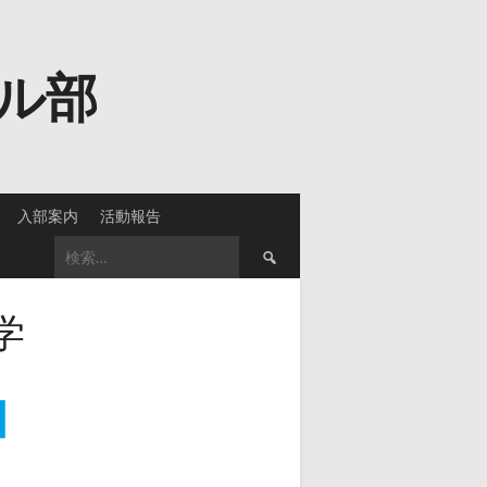
ル部
入部案内
活動報告
検
索:
学