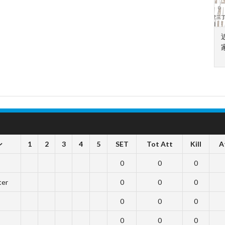
ン
1
2
3
4
5
SET
Tot Att
Kill
A
0
0
0
ter
0
0
0
0
0
0
0
0
0