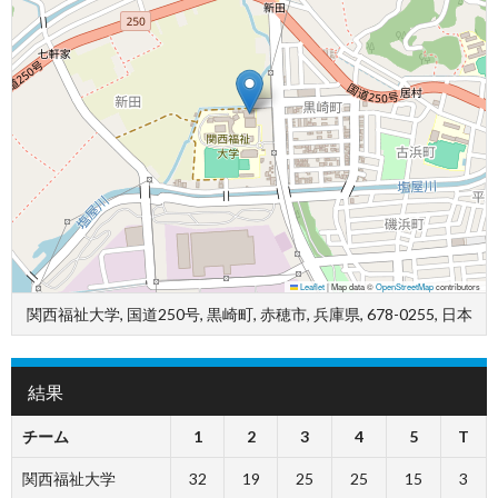
Leaflet
|
Map data ©
OpenStreetMap
contributors
関西福祉大学, 国道250号, 黒崎町, 赤穂市, 兵庫県, 678-0255, 日本
結果
チーム
1
2
3
4
5
T
関西福祉大学
32
19
25
25
15
3