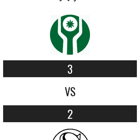
3
VS
2