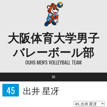
Skip
to
content
大阪体育大学男子
バレーボール部
OUHS MEN'S VOLLEYBALL TEAM
45
出井 星冴