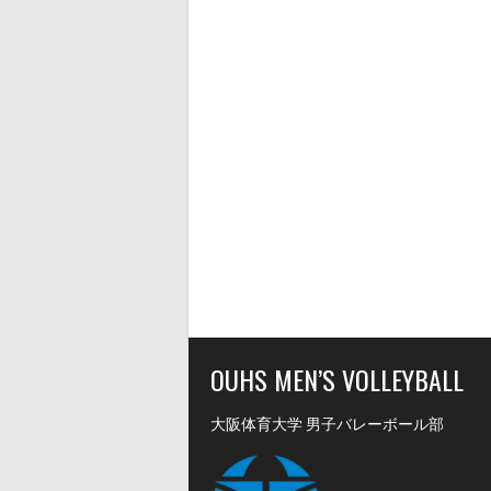
OUHS MEN’S VOLLEYBALL
大阪体育大学 男子バレーボール部