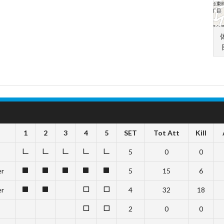
1
2
3
4
5
SET
Tot Att
Kill
5
0
0
L
L
L
L
L
er
5
15
6
1
1
1
1
1
er
4
32
18
1
1
0
0
2
0
0
0
0