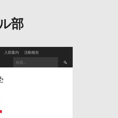
ル部
入部案内
活動報告
検
索:
学