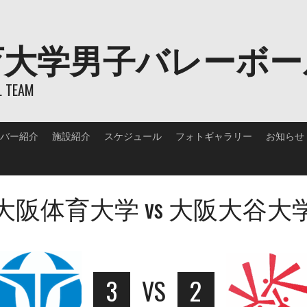
育大学男子バレーボー
L TEAM
バー紹介
施設紹介
スケジュール
フォトギャラリー
お知らせ
大阪体育大学 vs 大阪大谷大
3
VS
2