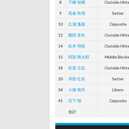
8
下﨑 智稀
Outside Hitt
9
高倉 快周
Setter
10
広瀬 逸葵
Opposite
12
園田 幸矢
Outside Hitt
14
松本 翔吾
Outside Hitt
15
阿部 興太郎
Middle Block
18
松原 立征
Outside Hitt
20
岸部 壮良
Setter
34
小畑 篤司
Libero
41
宮下 翔
Opposite
合計