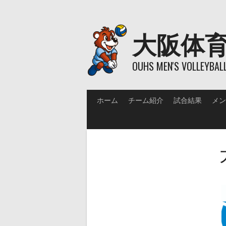
Skip
to
content
大阪体
OUHS MEN'S VOLLEYBAL
ホーム
チーム紹介
試合結果
メン