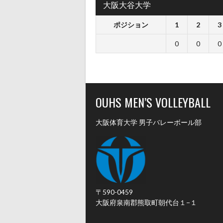
大阪大谷大学
ポジション
1
2
3
0
0
0
OUHS MEN’S VOLLEYBALL
大阪体育大学 男子バレーボール部
〒590-0459
大阪府泉南郡熊取町朝代台１−１