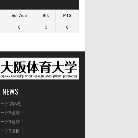
Ser Ace
Blk
PTS
0
0
0
T NEWS
ーグ 第6戦
ーグ5連勝！
ーグ4連勝！
ーグ3勝目！