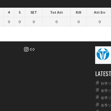
4
5
SET
Tot Att
Kill
Att Err
0
0
0
0
0
0
Instagram
リンク
LATES
秋季リ
春季リ
春季リ
春季リ