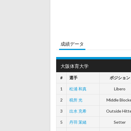
成績データ
大阪体育大学
#
選手
ポジション
1
松浦 和真
Libero
2
税所 光
Middle Block
3
出水 充希
Outside Hitt
5
丹羽 茉緒
Setter