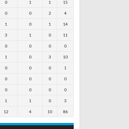
0
1
1
15
0
0
2
4
1
0
1
14
3
1
0
11
0
0
0
0
1
0
3
10
0
0
0
1
0
0
0
0
0
0
0
0
1
1
0
3
12
4
10
86