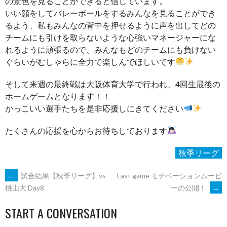
の景色を見ることができると信じています。
いい顔をしてバレーボールをするみんなを見ることができ
るよう、私もみんなの背中を押せるように声を出してどの
チームにも引けを取らないような心強いマネージャーにな
れるように頑張るので、みんなもどのチームにも負けない
ぐらいがむしゃらに全力で楽しんでほしいです
そして来週の最終戦は大阪体育大学で行われ、4回生最後の
ホームゲームとなります！！
かっこいい選手たちを是非応援しにきてください
たくさんの応援を心からお待ちしております
秋季リーグ
POST
←
試合結果【秋季リーグ】vs
Last game モチベーションムービ
ーの公開！
→
桃山大 Day8
NAVIGATION
START A CONVERSATION