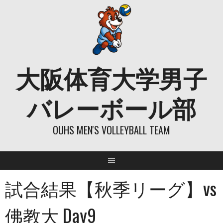
Skip
to
content
大阪体育大学男子
バレーボール部
OUHS MEN'S VOLLEYBALL TEAM
試合結果【秋季リーグ】vs
佛教大 Day9