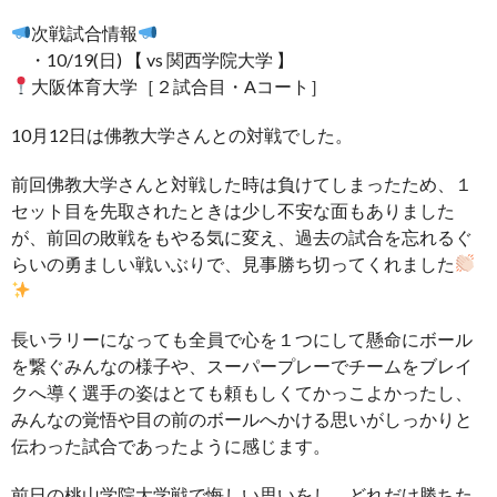
次戦試合情報
・10/19(日) 【 vs 関西学院大学 】
大阪体育大学［２試合目・Aコート］
10月12日は佛教大学さんとの対戦でした。
前回佛教大学さんと対戦した時は負けてしまったため、１
セット目を先取されたときは少し不安な面もありました
が、前回の敗戦をもやる気に変え、過去の試合を忘れるぐ
らいの勇ましい戦いぶりで、見事勝ち切ってくれました
長いラリーになっても全員で心を１つにして懸命にボール
を繋ぐみんなの様子や、スーパープレーでチームをブレイ
クへ導く選手の姿はとても頼もしくてかっこよかったし、
みんなの覚悟や目の前のボールへかける思いがしっかりと
伝わった試合であったように感じます。
前日の桃山学院大学戦で悔しい思いをし、どれだけ勝ちた