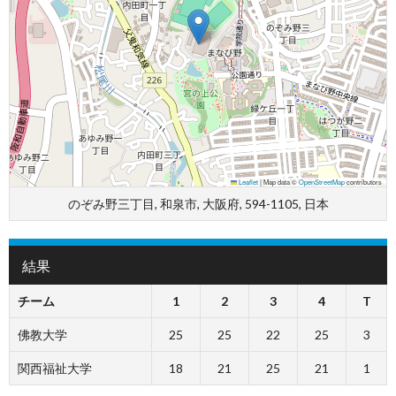
Leaflet
|
Map data ©
OpenStreetMap
contributors
のぞみ野三丁目, 和泉市, 大阪府, 594-1105, 日本
結果
チーム
1
2
3
4
T
佛教大学
25
25
22
25
3
関西福祉大学
18
21
25
21
1