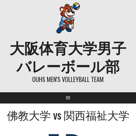
Skip
to
content
大阪体育大学男子
バレーボール部
OUHS MEN'S VOLLEYBALL TEAM
佛教大学 vs 関西福祉大学