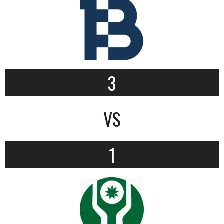
3
VS
1