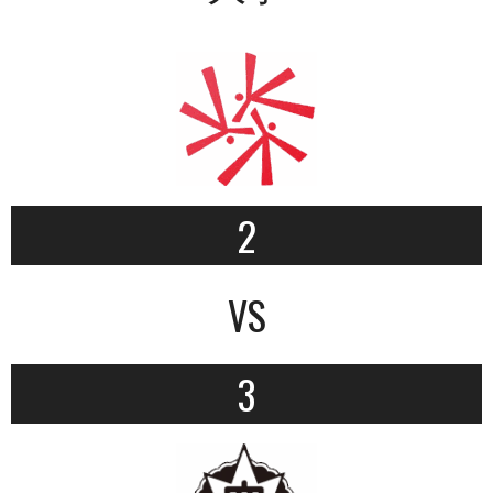
2
VS
3