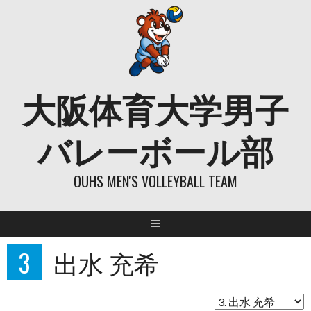
Skip
to
content
大阪体育大学男子
バレーボール部
OUHS MEN'S VOLLEYBALL TEAM
3
出水 充希