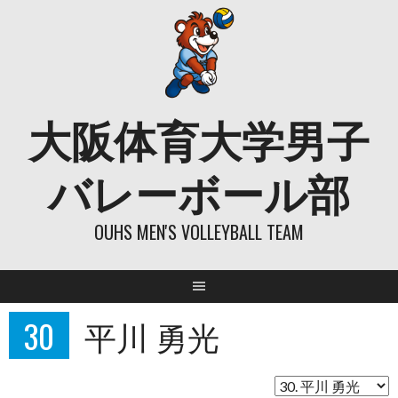
Skip
to
content
大阪体育大学男子
バレーボール部
OUHS MEN'S VOLLEYBALL TEAM
30
平川 勇光