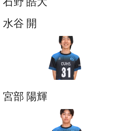
石野 皓大
水谷 開
宮部 陽輝