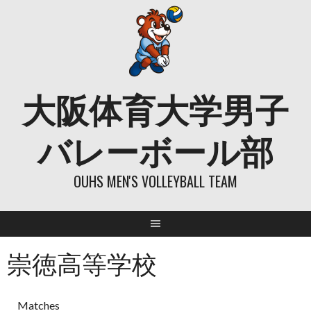
Skip
to
content
大阪体育大学男子
バレーボール部
OUHS MEN'S VOLLEYBALL TEAM
崇徳高等学校
Matches