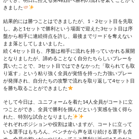
きました
結果的には勝つことはできましたが、1・2セット目を先取
し、あと1セットで勝利という場面で迎えた3セット目は序
盤から相手に連続得点を許し、最後までリードを奪えない
まま落としてしまいました。
続く4セット目も、序盤は相手に流れを持っていかれる展開
となりましたが、諦めることなく自分たちらしいプレーを
貫いたことで、3セット目ではできなかった「取られても取
り返す」という粘り強く全員が覚悟を持った力強いプレー
が発揮され、自分たちの攻撃で流れを取り返して4セット目
を勝ち取ることができました
そして今日は、ユニフォームを着た14人全員がコートに立
つことができ、全員で勝利を掴んだという実感を強く得ら
れた、特別な試合となりました
それぞれポジションや役割は違いますが、コートに立って
いる選手はもちろん、ベンチから声を送り続ける選手も含
め、全員の想いが一つになってこそ勝利に近づけるのだと