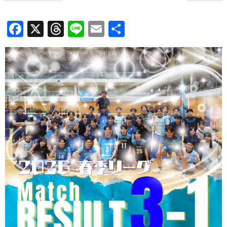
Facebook
X
Threads
Line
Email
共
有