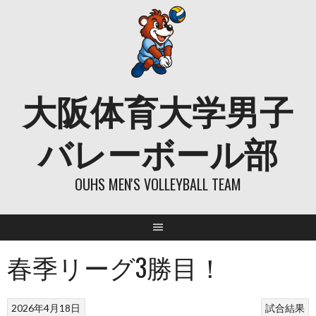
Skip
to
content
大阪体育大学男子
バレーボール部
OUHS MEN'S VOLLEYBALL TEAM
春季リーグ3勝目！
2026年4月18日
試合結果